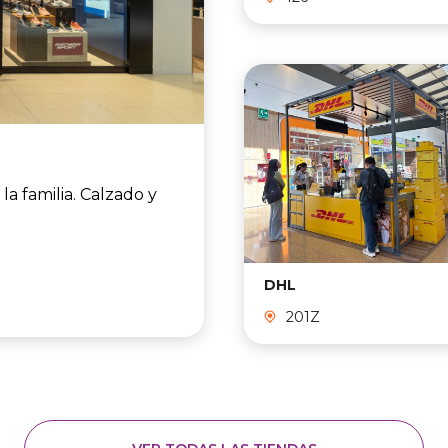
a familia. Calzado y
DHL
201Z