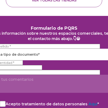
VER TODAS LAS TIENDAS
Formulario de PQRS
s información sobre nuestros espacios comerciales, t
el contacto más abajo.👇😀
na tipo de documento*
Acepto tratamiento de datos personales
Aquí
*
Acepto