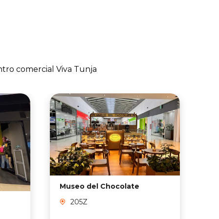
a ser como
ntro comercial Viva Tunja
Museo del Chocolate
MO
205Z