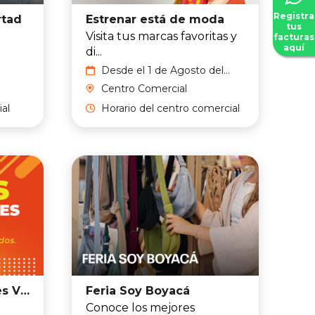
Registra
rtad
Estrenar está de moda
tus
Visita tus marcas favoritas y
facturas
aquí
di...
Desde el 1 de Agosto del
2026 hasta el 31 de Agosto
Centro Comercial
del 2026
al
Horario del centro comercial
Martes de Imperdibles Viva
Feria Soy Boyacá
Conoce los mejores