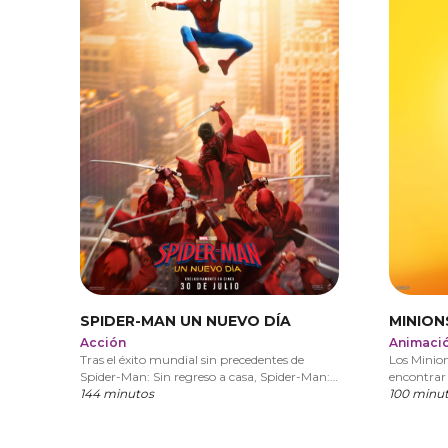
SPIDER-MAN UN NUEVO DÍA
MINION
Acción
Animaci
Tras el éxito mundial sin precedentes de
Los Minio
Spider-Man: Sin regreso a casa, Spider-Man:
encontrar 
Un nuevo día marca un capítulo
144 minutos
aparezcan 
100 minu
completamente nuevo para Peter Parker y
Spider-Man. Han pasado cuatro años desde
los acontecimientos de Sin regreso a casa, y