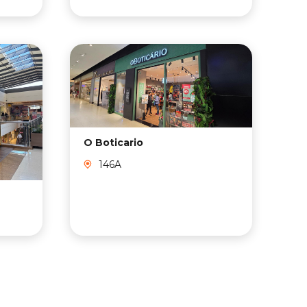
O Boticario
146A
T