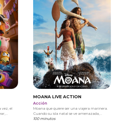
MOANA LIVE ACTION
Acción
 vez, el
Moana que quiere ser una viajera marinera.
ear,
Cuando su isla natal se ve amenazada,
e ve
Moana debe adentrarse en el mar junto a un
100 minutos
Lilypad,
semidiós llamado Maui para salvar a su
s propias
pueblo
ejor para