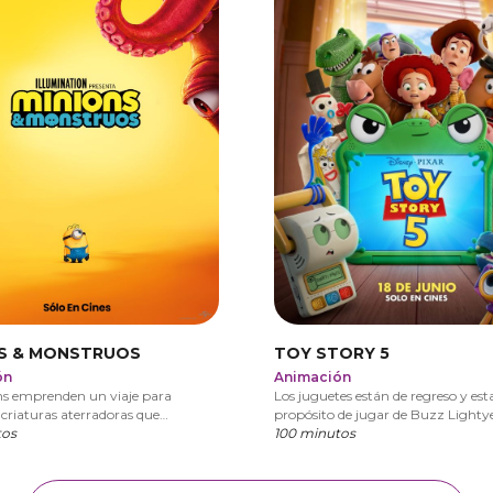
TOY STORY 5
S & MONSTRUOS
ón
Animación
ns emprenden un viaje para
Los juguetes están de regreso y esta
criaturas aterradoras que
propósito de jugar de Buzz Lighty
en su película de monstruos.
tos
Woody, Jessie y el resto del grupo s
100 minutos
amenazado cuando se enfrentan a 
una nueva tableta que llega con su
ideas disruptivas sobre lo que es m