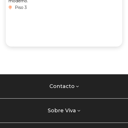
moderno.
Piso 3
Contacto
centro
Contacto
comercial
Listados
enlaces
Sobre Viva
centro
comercial