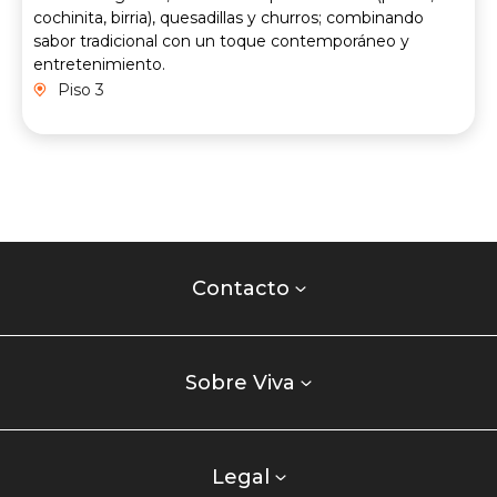
cochinita, birria), quesadillas y churros; combinando
sabor tradicional con un toque contemporáneo y
entretenimiento.
Piso 3
Contacto
centro
Contacto
comercial
Listados
enlaces
Sobre Viva
centro
comercial
columna
Legal