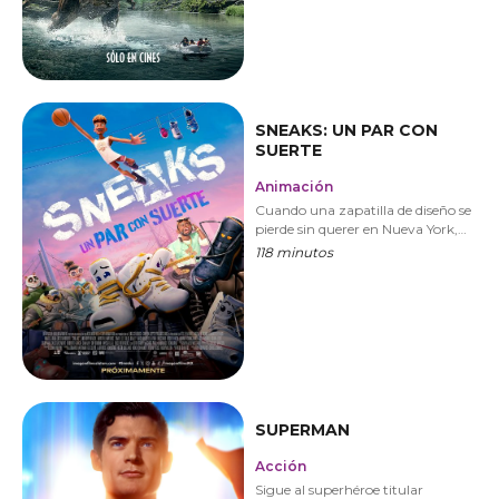
SNEAKS: UN PAR CON
SUERTE
Animación
Cuando una zapatilla de diseño se
pierde sin querer en Nueva York,
debe rebuscar en su suela para
118 minutos
rescatar a su hermana y volver
con su legítimo dueño.
SUPERMAN
Acción
Sigue al superhéroe titular