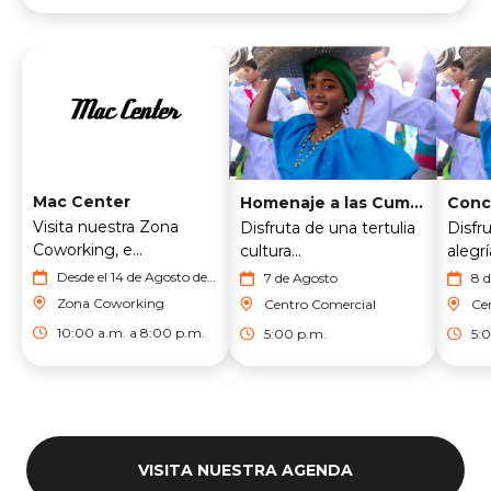
Mac Center
Homenaje a las Cumbiamberas de Riohacha
Visita nuestra Zona
Disfruta de una tertulia
Disfru
Coworking, e...
cultura...
alegría
Desde el 14 de Agosto del
7 de Agosto
8 
2026 hasta el 28 de
Zona Coworking
Centro Comercial
Ce
Agosto del 2026
10:00 a.m. a 8:00 p.m.
5:00 p.m.
5:
VISITA NUESTRA AGENDA