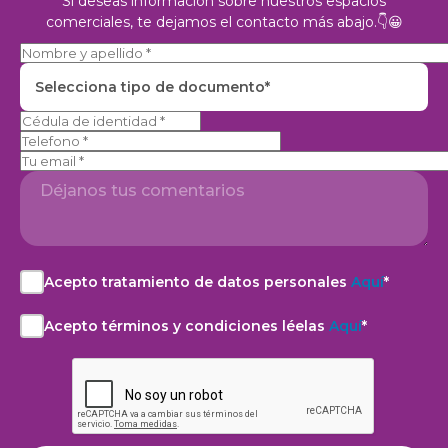
Si deseas información sobre nuestros espacios
comerciales, te dejamos el contacto más abajo.👇😀
Selecciona tipo de documento*
Telefono
Acepto tratamiento de datos personales
Aquí
*
Acepto
el
Acepto términos y condiciones léelas
Aquí
*
aviso
Acepto
de
la
privacidad
Política
y
de
autorización
privacidad
para
léela
el
Aquí*