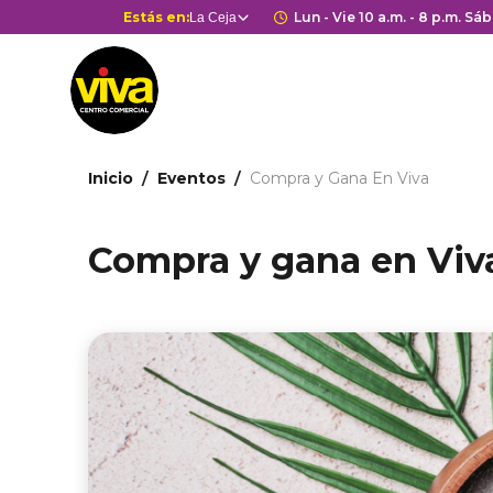
Pasar
Selector
Estás en:
Horario de apertura
Lun - Vie 10 a.m. - 8 p.m. Sáb
La Ceja
Estás en
al
de
contenido
centros
principal
comerciales
Ruta
Inicio
Eventos
Compra y Gana En Viva
de
navegación
Compra y gana en Viv