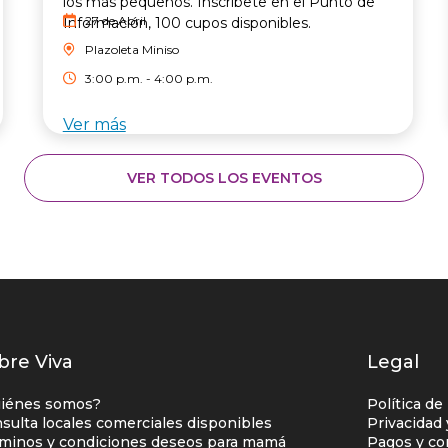
los más pequeños. Inscríbete en el Punto de
27 de Abril
Información, 100 cupos disponibles.
Plazoleta Miniso
3:00 p.m. - 4:00 p.m.
Ver más
VER TODOS LOS EVENTOS
istados
bre Viva
Legal
nlaces
iénes somos?
Política de
entro
sulta locales comerciales disponibles
Privacidad
minos y condiciones deseos para mamá
Pagos y co