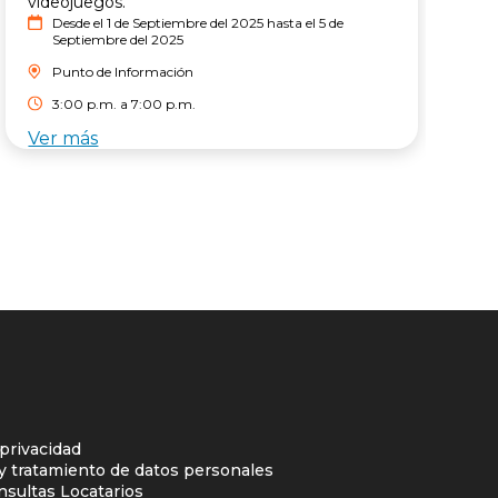
videojuegos.
P
Desde el 1 de Septiembre del 2025 hasta el 5 de
c
Septiembre del 2025
n
Punto de Información
3:00 p.m. a 7:00 p.m.
Ver más
V
 privacidad
 y tratamiento de datos personales
nsultas Locatarios