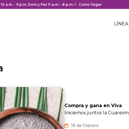
 y cierre del centro comercial.
 10 a.m. - 9 p.m. Dom y Fes 11 a.m. - 8 p.m.
Enlace
Como llegar
con
Me
redirección
Hea
LÍNEA
a
Me
Google
cen
hea
Maps
com
del
centro
comercial.
a
Compra y gana en Viva
Iniciemos juntos la Cuaresma
18 de Febrero