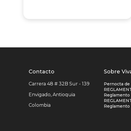
Contacto
Contacto
Listad
Sobre Viv
centro
enlace
Carrera 48 # 32B Sur - 139
Pernocta de
comercial
centro
REGLAMENT
Envigado, Antioquia
Reglamento S
comerc
REGLAMENT
Colombia
colum
Reglamento 
uno