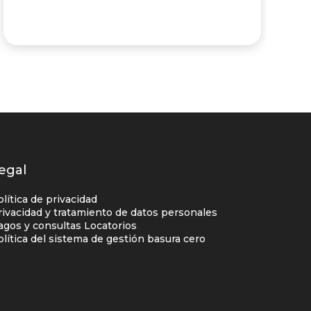
e
egal
olítica de privacidad
rivacidad y tratamiento de datos personales
agos y consultas Locatorios
olítica del sistema de gestión basura cero