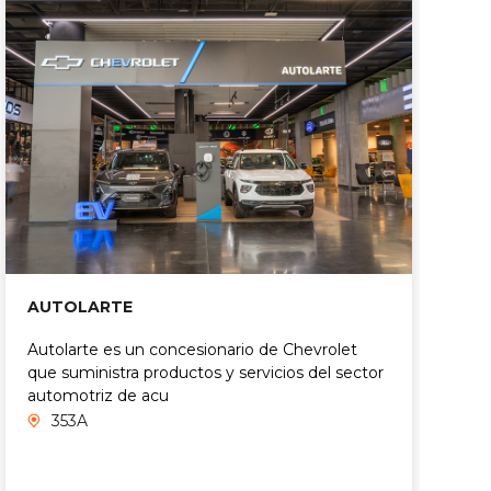
AUTOLARTE
A
Autolarte es un concesionario de Chevrolet
A
que suministra productos y servicios del sector
m
automotriz de acu
e
d
353A
d
C
d