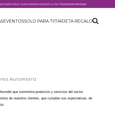
somos
Puntos Colombia
Horarios
Viva Sin Filas
Sostenibilidad
er
Search
Buscar
AS
EVENTOS
SOLO PARA TI!
TARJETA REGALO
API
form
rios Automotriz
evrolet que suministra productos y servicios del sector 
isitos de nuestros clientes, que cumplan sus expectativas, de 
sto