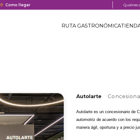
a y cierre del centro comercial.
Enlace
Como llegar
Menú
Quiénes 
con
pre
Menú
redirección
head
Header
RUTA GASTRONÓMICA
TIEND
a
Menú
Google
centro
header
Maps
comercial
del
centro
comercial.
Autolarte
Concesiona
Autolarte es un concesionario de Ch
automotriz de acuerdo con los requ
manera ágil, oportuna y a precio ju