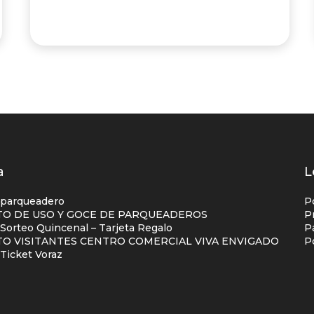
os
a
L
s
 parqueadero
P
O DE USO Y GOCE DE PARQUEADEROS
P
orteo Quincenal – Tarjeta Regalo
P
ial
O VISITANTES CENTRO COMERCIAL VIVA ENVIGADO
P
na
Ticket Voraz