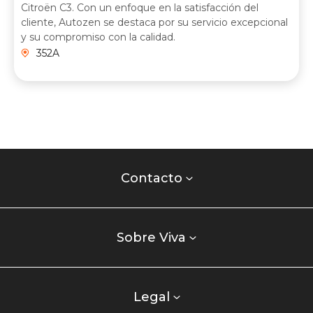
Citroën C3. Con un enfoque en la satisfacción del
cliente, Autozen se destaca por su servicio excepcional
y su compromiso con la calidad.
352A
Contacto
centro
Contacto
comercial
Listados
enlaces
Sobre Viva
centro
comercial
columna
Legal